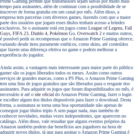
Prime Gaming permite que transmissões sejam salvas por muito mais
tempo para assinantes, além de continuar com a possibilidade de se
inscrever de forma gratuíta em um canal por mês. Além disso, a
empresa tem parcerias com diversos games, fazendo com que a maior
parte dos usuários que jogam esses títulos tenham acesso a brindes
exclusivos. Se o assinante está em jogos como
League of Legens
,
Fall
Guys
,
FIFA 23
,
Diablo 4
,
Pokémon G
o,
Overwatch 2
e muitos outros,
é possível pedir as recompensas que o Amazon Prime Gaming oferece,
variando desde itens puramente estéticos, como skins, até conteúdos
que fazem uma diferença efetiva no game e podem melhorar a
experiência do jogador.
Ainda assim, a vantagem mais interessante para maior parte do público
gamer são os jogos liberados todos os meses. Assim como outros
serviços de grandes marcas, como a PS Plus, o Amazon Prime Gaming
tem uma lista de jogos gratuítos que são liberados para o resgaste dos
assinantes. Para adquirir os jogos que foram disponibilizados no mês, é
necessário ir até o
site oficial
do Amazon Prime Gaming, fazer o login
e escolher algum dos títulos disponíveis para fazer o download. Desta
forma, a assinatura se torna uma boa oportunidade não apenas de
conseguir jogar títulos triplo A sem pagar nada, mas também de
conhecer novidades, muitas vezes independentes, que aparecem no
catálogo. Além disso, vale ressaltar que alguns eventos próprios da
Amazon também podem dar benefícios aos jogadores na hora de
adquirir novos títulos, já que para assinar o Amazon Prime Gaming é