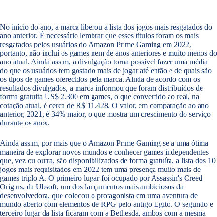
No início do ano, a marca liberou a lista dos jogos mais resgatados do
ano anterior. É necessário lembrar que esses títulos foram os mais
resgatados pelos usuários do Amazon Prime Gaming em 2022,
portanto, não incluí os games nem de anos anteriores e muito menos do
ano atual. Ainda assim, a divulgação torna possível fazer uma média
do que os usuários tem gostado mais de jogar até então e de quais são
os tipos de games oferecidos pela marca. Ainda de acordo com os
resultados divulgados, a marca informou que foram distribuídos de
forma gratuita US$ 2.300 em games, o que convertido ao real, na
cotação atual, é cerca de R$ 11.428. O valor, em comparação ao ano
anterior, 2021, é 34% maior, o que mostra um crescimento do serviço
durante os anos.
Ainda assim, por mais que o Amazon Prime Gaming seja uma ótima
maneira de explorar novos mundos e conhecer games independentes
que, vez ou outra, são disponibilizados de forma gratuíta, a lista dos 10
jogos mais requisitados em 2022 tem uma presença muito mais de
games triplo A. O primeiro lugar foi ocupado por Assassin's Creed
Origins, da Ubsoft, um dos lançamentos mais ambiciosos da
desenvolvedora, que colocou o protagonista em uma aventura de
mundo aberto com elementos de RPG pelo antigo Egito. O segundo e
terceiro lugar da lista ficaram com a Bethesda, ambos com a mesma