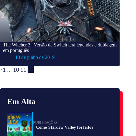
The Witcher 3 | Versão de Switch terá legendas e dublagem
em português
13 de junho de 2019
1
10
11
12
…
Em Alta
PUBLICAÇÕES
Como Stardew Valley foi feito?