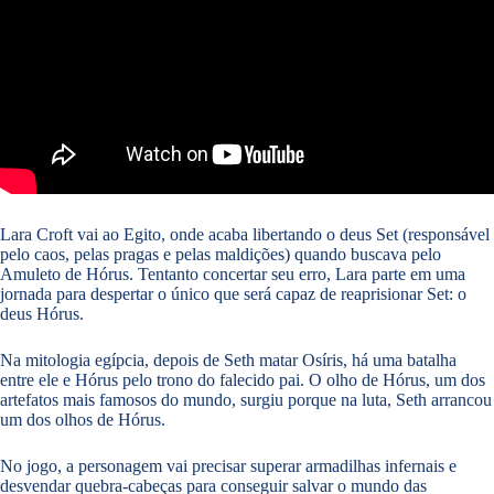
Lara Croft vai ao Egito, onde acaba libertando o deus Set (responsável
pelo caos, pelas pragas e pelas maldições) quando buscava pelo
Amuleto de Hórus. Tentanto concertar seu erro, Lara parte em uma
jornada para despertar o único que será capaz de reaprisionar Set: o
deus Hórus.
Na mitologia egípcia, depois de Seth matar Osíris, há uma batalha
entre ele e Hórus pelo trono do falecido pai. O olho de Hórus, um dos
artefatos mais famosos do mundo, surgiu porque na luta, Seth arrancou
um dos olhos de Hórus.
No jogo, a personagem vai precisar superar armadilhas infernais e
desvendar quebra-cabeças para conseguir salvar o mundo das