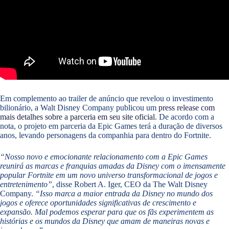
Em complemento ao trailer de anúncio que revelou o investimento
bilionário, a Walt Disney Company publicou um
press release com
mais detalhes sobre a parceria em seu site oficial
. De acordo com a
nota, o projeto em parceria da Epic Games terá a duração de diversos
anos, levando personagens da companhia para dentro do Fortnite.
“Nosso novo e emocionante relacionamento com a Epic Games
reunirá as marcas e franquias amadas da Disney com o imensamente
popular Fortnite em um novo universo transformacional de jogos e
entretenimento”
, disse Robert A. Iger, CEO da The Walt Disney
Company.
“Isso marca a maior entrada da Disney no mundo dos
jogos e oferece oportunidades significativas de crescimento e
expansão. Mal podemos esperar para que os fãs experimentem as
histórias e os mundos da Disney que amam de maneiras novas e