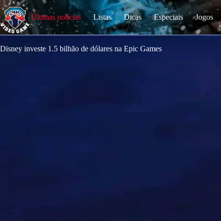
S
k
Últimas notícias
Listas
Dicas
Especiais
Jogos
i
p
t
o
Disney investe 1.5 bilhão de dólares na Epic Games
c
o
n
t
e
n
t