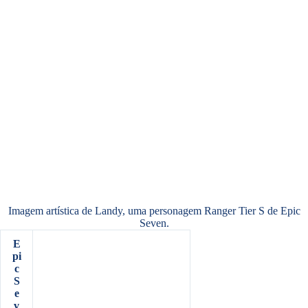
Imagem artística de Landy, uma personagem Ranger Tier S de Epic
Seven.
E
pi
c
S
e
v