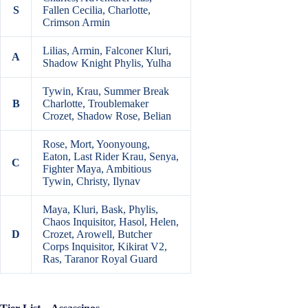
S
Fallen Cecilia, Charlotte,
Crimson Armin
Lilias, Armin, Falconer Kluri,
A
Shadow Knight Phylis, Yulha
Tywin, Krau, Summer Break
B
Charlotte, Troublemaker
Crozet, Shadow Rose, Belian
Rose, Mort, Yoonyoung,
Eaton, Last Rider Krau, Senya,
C
Fighter Maya, Ambitious
Tywin, Christy, Ilynav
Maya, Kluri, Bask, Phylis,
Chaos Inquisitor, Hasol, Helen,
D
Crozet, Arowell, Butcher
Corps Inquisitor, Kikirat V2,
Ras, Taranor Royal Guard