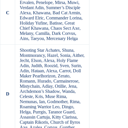
Ervalen, Penelope, Mirsa, Muwi,
Verdant Adin, Summer’s Disciple
C
Alexa, Khawana, Bad Cat Armin,
Edward Elric, Commander Lorina,
Holiday Yufine, Batisse, Great
Chief Khawana, Chaos Sect Axe,
Melany, Camilla, Dark Corvus,
Ains, Taeyou, Mercenary Helga
Shooting Star Achates, Shuna,
Montmorancy, Hazel, Sonia, Aither,
Jecht, Elson, Alexa, Holy Flame
Adin, Judith, Roozid, Sven, Surin,
Adin, Hataan, Alexa, Carrot, Doll
Maker Pearlhorizon, Zerato,
Romann, Hurado, Carmainerose,
Mistychain, Adlay, Otillie, Jena,
Archdemon’s Shadow, Wanda,
D
Celeste, Kris, Muse Rima,
Nemunas, Ian, Godmother, Rima,
Roaming Warrior Leo, Dingo,
Helga, Purrgis, Taranor Guard,
Assassin Cartuja, Kitty Clarissa,
Captain Rikoris, Church of Ilyros
Axe, Azalea, Corvus, Gunther,