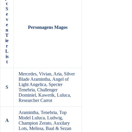
c
S
e
v
e
Personagens Magos
n
T
ie
r
L
is
t
Mercedes, Vivian, Aria, Silver
Blade Aramintha, Angel of
Light Angelica, Specter
S
Tenebria, Challenger
Dominiel, Kawerik, Luluca,
Researcher Carrot
Aramintha, Tenebria, Top
Model Luluca, Ludwig,
A
Champion Zerato, Auxilary
Lots, Melissa, Baal & Sezan