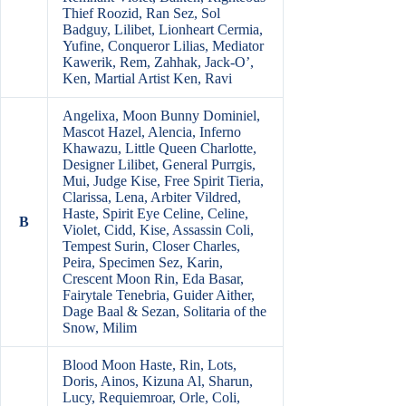
Thief Roozid, Ran Sez, Sol
Badguy, Lilibet, Lionheart Cermia,
Yufine, Conqueror Lilias, Mediator
Kawerik, Rem, Zahhak, Jack-O’,
Ken, Martial Artist Ken, Ravi
Angelixa, Moon Bunny Dominiel,
Mascot Hazel, Alencia, Inferno
Khawazu, Little Queen Charlotte,
Designer Lilibet, General Purrgis,
Mui, Judge Kise, Free Spirit Tieria,
Clarissa, Lena, Arbiter Vildred,
Haste, Spirit Eye Celine, Celine,
B
Violet, Cidd, Kise, Assassin Coli,
Tempest Surin, Closer Charles,
Peira, Specimen Sez, Karin,
Crescent Moon Rin, Eda Basar,
Fairytale Tenebria, Guider Aither,
Dage Baal & Sezan, Solitaria of the
Snow, Milim
Blood Moon Haste, Rin, Lots,
Doris, Ainos, Kizuna Al, Sharun,
Lucy, Requiemroar, Orle, Coli,