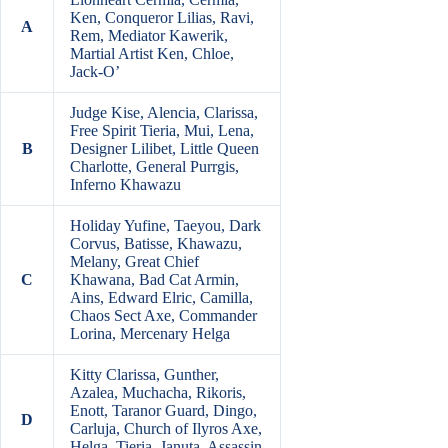
Ken, Conqueror Lilias, Ravi,
A
Rem, Mediator Kawerik,
Martial Artist Ken, Chloe,
Jack-O’
Judge Kise, Alencia, Clarissa,
Free Spirit Tieria, Mui, Lena,
B
Designer Lilibet, Little Queen
Charlotte, General Purrgis,
Inferno Khawazu
Holiday Yufine, Taeyou, Dark
Corvus, Batisse, Khawazu,
Melany, Great Chief
C
Khawana, Bad Cat Armin,
Ains, Edward Elric, Camilla,
Chaos Sect Axe, Commander
Lorina, Mercenary Helga
Kitty Clarissa, Gunther,
Azalea, Muchacha, Rikoris,
Enott, Taranor Guard, Dingo,
D
Carluja, Church of Ilyros Axe,
Helga, Tieria, Januta, Assassin