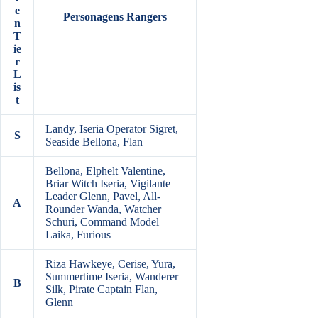
e
Personagens Rangers
n
T
ie
r
L
is
t
Landy, Iseria Operator Sigret,
S
Seaside Bellona, Flan
Bellona, Elphelt Valentine,
Briar Witch Iseria, Vigilante
Leader Glenn, Pavel, All-
A
Rounder Wanda, Watcher
Schuri, Command Model
Laika, Furious
Riza Hawkeye, Cerise, Yura,
Summertime Iseria, Wanderer
B
Silk, Pirate Captain Flan,
Glenn