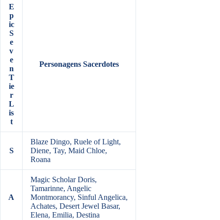
E
p
ic
S
e
v
e
Personagens Sacerdotes
n
T
ie
r
L
is
t
Blaze Dingo, Ruele of Light,
S
Diene, Tay, Maid Chloe,
Roana
Magic Scholar Doris,
Tamarinne, Angelic
A
Montmorancy, Sinful Angelica,
Achates, Desert Jewel Basar,
Elena, Emilia, Destina