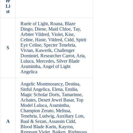
er
Li
st
Ruele of Light, Roana, Blaze
Dingo, Diene, Maid Chloe, Tay,
Arbiter Vildred, Violet, Kise,
Celine, Haste, Vildred, Cidd, Spirit
Eye Celine, Specter Tenebria,
S
Vivian, Kawerik, Challenger
Dominiel, Researcher Carrot, Aria,
Luluca, Mercedes, Silver Blade
Aramintha, Angel of Light
Angelica
Angelic Montmorancy, Destina,
Sinful Angelica, Elena, Emilia,
Magic Scholar Doris, Tamarinne,
Achates, Desert Jewel Basar, Top
Model Luluca, Aramintha,
Champion Zerato, Melissa,
Tenebria, Ludwig, Auxiliary Lots,
A
Baal & Sezan, Assassin Cidd,
Blood Blade Karin, Kayron,
Remnant Violet, Baiken, Righteous