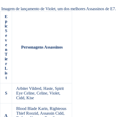
Imagem de lançamento de Violet, um dos melhores Assassinos de E7.
E
p
ic
S
e
v
e
Personagens Assassinos
n
T
ie
r
L
is
t
Arbiter Vildred, Haste, Spirit
S
Eye Celine, Celine, Violet,
Cidd, Kise
Blood Blade Karin, Righteous
Thief Roozid, Assassin Cidd,
A