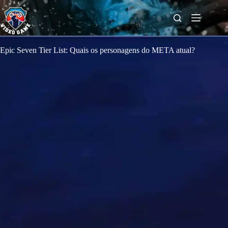
S
k
i
p
t
o
Epic Seven Tier List: Quais os personagens do META atual?
c
o
n
t
e
n
t