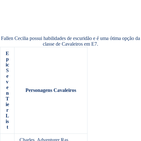
Fallen Cecilia possui habilidades de escuridão e é uma ótima opção da
classe de Cavaleiros em E7.
E
p
ic
S
e
v
e
Personagens Cavaleiros
n
T
ie
r
L
is
t
Charles, Adventurer Ras,