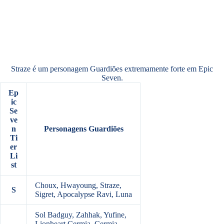
Straze é um personagem Guardiões extremamente forte em Epic
Seven.
Ep
ic
Se
ve
n
Personagens Guardiões
Ti
er
Li
st
Choux, Hwayoung, Straze,
S
Sigret, Apocalypse Ravi, Luna
Sol Badguy, Zahhak, Yufine,
Lionheart Cermia, Cermia,