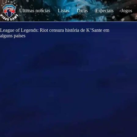
S
k
Últimas notícias
Listas
Dicas
Especiais
Jogos
i
p
t
o
League of Legends: Riot censura história de K’Sante em
c
alguns países
o
n
t
e
n
t