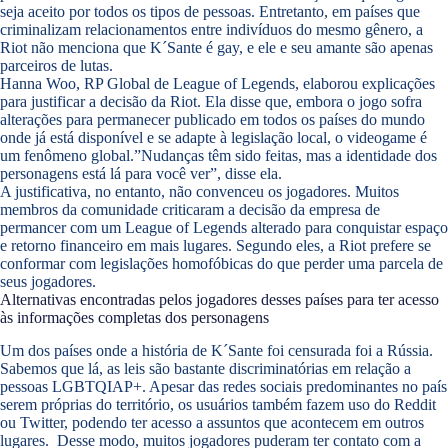
seja aceito por todos os tipos de pessoas. Entretanto, em países que
criminalizam relacionamentos entre indivíduos do mesmo gênero, a
Riot não menciona que K´Sante é gay, e ele e seu amante são apenas
parceiros de lutas.
Hanna Woo, RP Global de League of Legends, elaborou explicações
para justificar a decisão da Riot. Ela disse que, embora o jogo sofra
alterações para permanecer publicado em todos os países do mundo
onde já está disponível e se adapte à legislação local, o videogame é
um fenômeno global.”Nudanças têm sido feitas, mas a identidade dos
personagens está lá para você ver”, disse ela.
A justificativa, no entanto, não convenceu os jogadores. Muitos
membros da comunidade criticaram a decisão da empresa de
permancer com um League of Legends alterado para conquistar espaço
e retorno financeiro em mais lugares. Segundo eles, a Riot prefere se
conformar com legislações homofóbicas do que perder uma parcela de
seus jogadores.
Alternativas encontradas pelos jogadores desses países para ter acesso
às informações completas dos personagens
Um dos países onde a história de K´Sante foi censurada foi a Rússia.
Sabemos que lá, as leis são bastante discriminatórias em relação a
pessoas LGBTQIAP+. Apesar das redes sociais predominantes no país
serem próprias do território, os usuários também fazem uso do Reddit
ou Twitter, podendo ter acesso a assuntos que acontecem em outros
lugares. Desse modo, muitos jogadores puderam ter contato com a