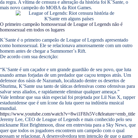
da regra. A vítima de censura e alteração da história foi K´Sante, o
mais novo campeão do MOBA da Riot Games.
O primeiro campeão homossexual de League of Legends não é
homossexual em todos os lugares
K´Sante é o primeiro campeão de League of Legends apresentado
como homossexual. Ele se relacionava amorosamente com um outro
homem antes de chegar a Summorner´s Rift.
De acordo com sua descrição:
“K’Sante é um caçador e um grande guardião de seu povo, que luta
usando armas forjadas de um predador que caçou tempos atrás. Um
defensor dos oásis de Nazumah, localizado dentre os desertos de
Shurima, K’Sante usa tanto de táticas defensivas como ofensivas para
salvar seus aliados, e rapidamente eliminar qualquer ameaça.”
Vale lembrar que sua skin especial foi projetada por Lil Nas X, rapper
estadunidense que é um ícone da luta queer na indústria musical
mundial.
https://www.youtube.com/watch?v=8wi1F8Js5Vc&feature=emb_title
Jeremy Lee, CEO de League of Legends e mais conhecido pelo seu
nickname Riot Brightmoon, disse em entrevista para a Sky News, que
quer que todos os jogadores encontrem um campeão com o qual
possam se relacionar. A desenvolvedora tem intenção de que o game