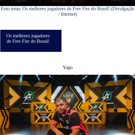
Foto tema: Os melhores jogadores de Free Fire do Brasil! (Divulgação
/ Internet)
Os melhores jogadores
de Free Fire do Brasil!
Yago