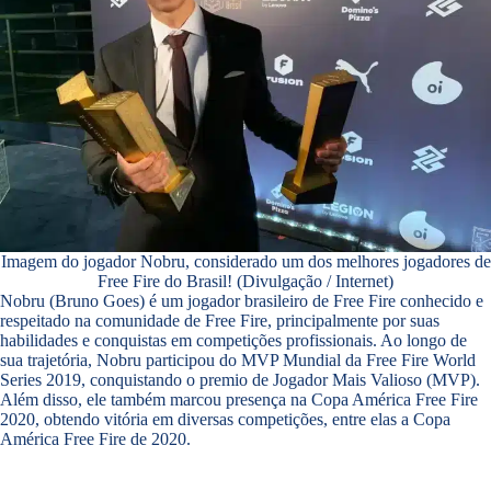
Imagem do jogador Nobru, considerado um dos melhores jogadores de
Free Fire do Brasil! (Divulgação / Internet)
Nobru (Bruno Goes) é um jogador brasileiro de Free Fire conhecido e
respeitado na comunidade de Free Fire, principalmente por suas
habilidades e conquistas em competições profissionais. Ao longo de
sua trajetória, Nobru participou do MVP Mundial da Free Fire World
Series 2019, conquistando o premio de Jogador Mais Valioso (MVP).
Além disso, ele também marcou presença na Copa América Free Fire
2020, obtendo vitória em diversas competições, entre elas a Copa
América Free Fire de 2020.