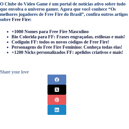
O Clube do Vídeo Game é um portal de notícias ativo sobre tudo
que envolva o universo gamer. Agora que você conhece “Os
melhores jogadores de Free Fire do Brasil”, confira outros artigos
sobre
Free Fire
:
+1000 Nomes para Free Fire Masculino
Bio Colorida para FF: Frases engraçadas, estilosas e mais!
Codiguin FF: todos os novos códigos de Free Fire!
Personagens do Free Fire Feminino: Conheça todas elas!
+1200 Nicks personalizados FF: apelidos criativos e mais!
Share your love