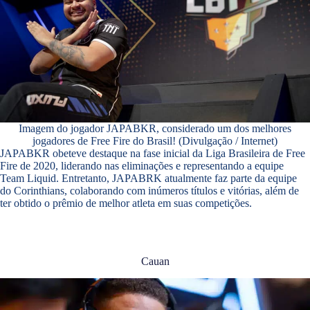
Imagem do jogador JAPABKR, considerado um dos melhores
jogadores de Free Fire do Brasil! (Divulgação / Internet)
JAPABKR obeteve destaque na fase inicial da Liga Brasileira de Free
Fire de 2020, liderando nas eliminações e representando a equipe
Team Liquid. Entretanto, JAPABRK atualmente faz parte da equipe
do Corinthians, colaborando com inúmeros títulos e vitórias, além de
ter obtido o prêmio de melhor atleta em suas competições.
Cauan