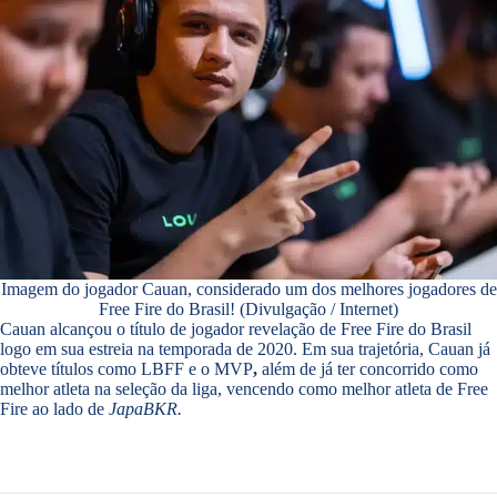
Imagem do jogador Cauan, considerado um dos melhores jogadores de
Free Fire do Brasil! (Divulgação / Internet)
Cauan alcançou o título de jogador revelação de Free Fire do Brasil
logo em sua estreia na temporada de 2020. Em sua trajetória, Cauan já
obteve títulos como LBFF e o MVP
,
além de já ter concorrido como
melhor atleta na seleção da liga, vencendo como melhor atleta de Free
Fire ao lado de
JapaBKR.