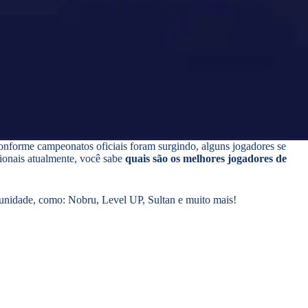
nforme campeonatos oficiais foram surgindo, alguns jogadores se
ionais atualmente, você sabe
quais são os melhores jogadores de
munidade, como: Nobru, Level UP, Sultan e muito mais!