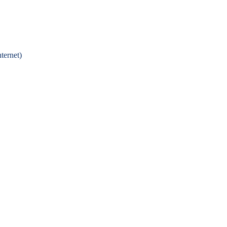
ternet)