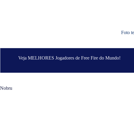
Foto t
Veja MELHORES Jogadores de Free Fire do Mundo!
Nobru