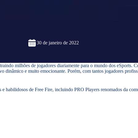
30 de janeiro de 2022
raindo milhões de jogadores diariamente para o mundo dos eSports. Co
vo dinâmico e muito emocionante. Porém, com tantos jogadores profiss
sos e habilidosos de Free Fire, incluindo PRO Players renomados da co