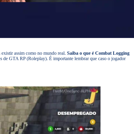
m existir assim como no mundo real.
Saiba o que é Combat Logging
rios de GTA RP (Roleplay). É importante lembrar que caso o jogador