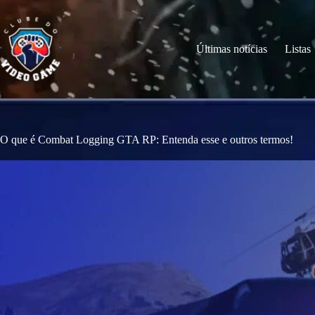
S
k
i
p
Últimas notícias
Listas
t
o
c
o
n
t
e
O que é Combat Logging GTA RP: Entenda esse e outros termos!
n
t