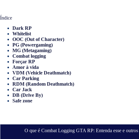
Índice
Dark RP
Whitelist
OOC (Out of Character)
PG (Powergaming)
MG (Metagaming)
Combat logging
Forçar RP
Amor à vida
VDM (Vehicle Deathmatch)
Car Parking
RDM (Random Deathmatch)
Car Jack
DB (Drive By)
Safe zone
O que é Combat Logging GTA RP: Entenda esse e outros 