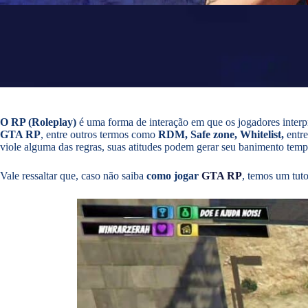
O RP (Roleplay)
é uma forma de interação em que os jogadores interpr
GTA RP
, entre outros termos como
RDM, Safe zone, Whitelist,
entre
viole alguma das regras, suas atitudes podem gerar seu banimento tempo
Vale ressaltar que, caso não saiba
como jogar
GTA RP
, temos um tuto