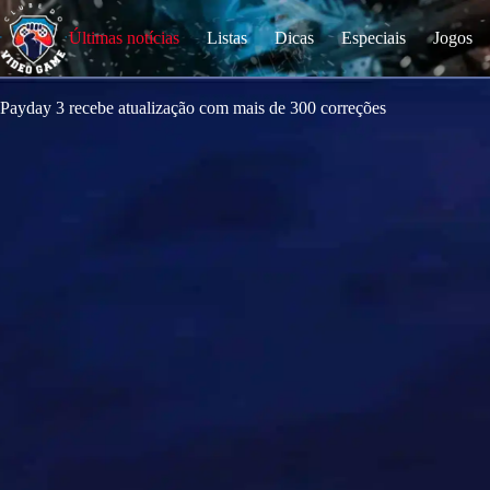
S
k
Últimas notícias
Listas
Dicas
Especiais
Jogos
i
p
t
o
Payday 3 recebe atualização com mais de 300 correções
c
o
n
t
e
n
t