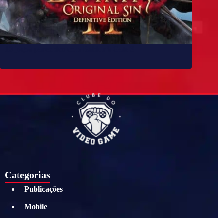
10 jogos parecidos com Baldur’s Gate 3
Categorias
Publicações
Mobile