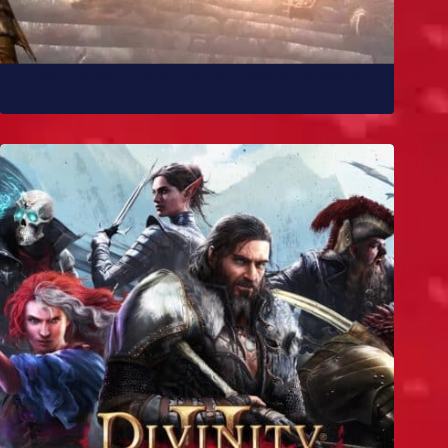
10 melhores mods de Skyrim para você experimentar
já