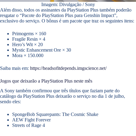
Imagem: Divulgação / Sony
Além disso, todos os assinantes da PlayStation Plus também poderão
resgatar o “Pacote do PlayStation Plus para Genshin Impact”,
exclusivo do serviço. O bônus é um pacote que traz os seguintes itens:
Primogems × 160
Fragile Resin × 4
Hero’s Wit × 20
Mystic Enhancement Ore × 30
Mora × 150.000
Saiba mais em:
https://headsofitdepends.imgscience.net/
Jogos que deixarão a PlayStation Plus neste mês
A Sony também confirmou que três títulos que faziam parte do
catálogo da PlayStation Plus deixarão o serviço no dia 1 de julho,
sendo eles:
SpongeBob Squarepants: The Cosmic Shake
AEW Fight Forever
Streets of Rage 4