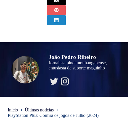
João Pedro Ribeiro
Jornalista pindamonhangabense,
entusiasta de suporte maguinho
Início
Últimas notícias
PlayStation Plus: Confira os jogos de Julho (2024)