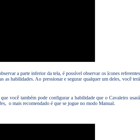
observar a parte inferior da tela, é possível observar os ícones referente
 as habilidades. Ao pressionar e segurar qualquer um deles, você terá
do que você também pode configurar a habilidade que o Cavaleiro usar
hefes, o mais recomendado é que se jogue no modo Manual.