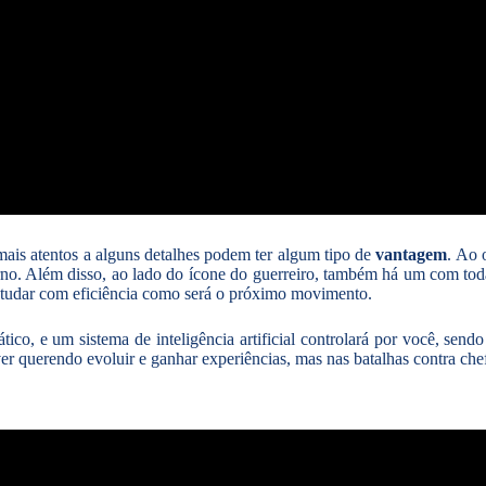
 mais atentos a alguns detalhes podem ter algum tipo de
vantagem
. Ao 
no. Além disso, ao lado do ícone do guerreiro, também há um com todas
estudar com eficiência como será o próximo movimento.
co, e um sistema de inteligência artificial controlará por você, sen
er querendo evoluir e ganhar experiências, mas nas batalhas contra c