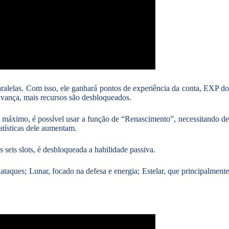
ralelas. Com isso, ele ganhará pontos de experiência da conta, EXP d
 avança, mais recursos são desbloqueados.
el máximo, é possível usar a função de “Renascimento”, necessitando d
tísticas dele aumentam.
s seis slots, é desbloqueada a habilidade passiva.
ataques; Lunar, focado na defesa e energia; Estelar, que principalment