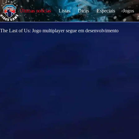
S
k
Últimas notícias
Listas
Dicas
Especiais
Jogos
i
p
t
o
The Last of Us: Jogo multiplayer segue em desenvolvimento
c
o
n
t
e
n
t