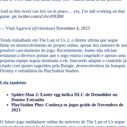
And so this tweet can live on in peace… yes, I’m still working on that
game.
pic.twitter.com/a5Avx9Xl8H
— Vinit Agarwal (@vinixkun)
November 4, 2023
Tendo trabalhado em The Last of Us 2, o diretor afirma que segue
firme no desenvolvimento do projeto online, apesar dos rumores de um
possível cancelamento do jogo. Recentemente, fontes não oficiais
relataram a diversos portais que o jogo estava congelado e apenas uma
pequena equipe seguia destinada a ele, buscando adaptar o conteúdo já
criado com ajustes sugeridos pela Bungie, desenvolvedora da franquia
Destiny e subsidiária da PlayStation Studios.
Leia também:
Spider-Man 2: Easter egg indica DLC de Demolidor ou
Doutor Estranho
PlayStation Plus: Conheça os jogos grátis de Novembro de
2023
O futuro jogo multiplayer online do universo de The Last of Us segue
sem qualquer previsão de lançamento, mas ao menos agora temos uma