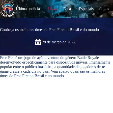
S
k
Últimas notícias
Listas
Dicas
Especiais
Jogos
i
p
t
o
c
Conheça os melhores times de Free Fire do Brasil e do mundo
o
n
28 de março de 2022
t
e
n
t
Free Fire é um jogo de ação-aventura do gênero Battle Royale
desenvolvido especificamente para dispositivos móveis. Imensamente
popular entre o público brasileiro, a quantidade de jogadores deste
game cresce a cada dia no país. Veja abaixo quais são os melhores
times de Free Fire no Brasil e no mundo.