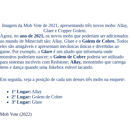
Imagem da Mob Vote de 2021, apresentando três novos mobs: Allay,
Glare e Copper Golem.
Agora, no
ano de 2021,
os novos mobs que poderiam ser adicionados
ao mundo de Minecraft são: Allay, Glare e o
Golem de Cobre.
Todos
eles são amigáveis e apresentam mecânicas únicas e divertidas ao
game. Por exemplo, o
Glare
é um aliado que informaria onde
monstros poderiam nascer; o
Golem de Cobre
poderia ser utilizado
para sistemas incríveis com Redstone;
Allay,
monstrinho que carrega
itens e dança quando uma Jukebox estiver tacando.
Em seguida, veja a posição de cada um desses três mobs na enquete:
1° Lugar:
Allay
2° Lugar:
Golem de Cobre
3° Lugar:
Glare
Mob Vote (2022)