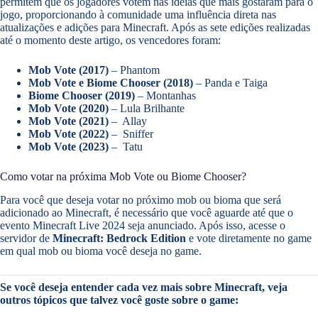
permitem que os jogadores votem nas ideias que mais gostaram para o
jogo, proporcionando à comunidade uma influência direta nas
atualizações e adições para Minecraft. Após as sete edições realizadas
até o momento deste artigo, os vencedores foram:
Mob Vote (2017)
– Phantom
Mob Vote e Biome Chooser (2018)
– Panda e Taiga
Biome Chooser (2019)
– Montanhas
Mob Vote (2020)
– Lula Brilhante
Mob Vote (2021)
– Allay
Mob Vote (2022)
– Sniffer
Mob Vote (2023)
– Tatu
Como votar na próxima Mob Vote ou Biome Chooser?
Para você que deseja votar no próximo mob ou bioma que será
adicionado ao Minecraft, é necessário que você aguarde até que o
evento Minecraft Live 2024 seja anunciado. Após isso, acesse o
servidor de
Minecraft: Bedrock Edition
e vote diretamente no game
em qual mob ou bioma você deseja no game.
Se você deseja entender cada vez mais sobre Minecraft, veja
outros tópicos que talvez você goste sobre o game: