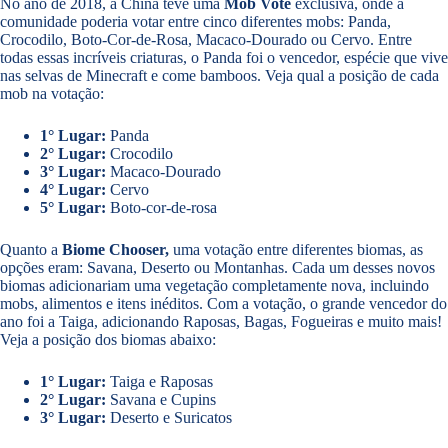
No ano de 2018, a China teve uma
Mob Vote
exclusiva, onde a
comunidade poderia votar entre cinco diferentes mobs: Panda,
Crocodilo, Boto-Cor-de-Rosa, Macaco-Dourado ou Cervo. Entre
todas essas incríveis criaturas, o Panda foi o vencedor, espécie que vive
nas selvas de Minecraft e come bamboos. Veja qual a posição de cada
mob na votação:
1° Lugar:
Panda
2° Lugar:
Crocodilo
3° Lugar:
Macaco-Dourado
4° Lugar:
Cervo
5° Lugar:
Boto-cor-de-rosa
Quanto a
Biome Chooser,
uma votação entre diferentes biomas, as
opções eram: Savana, Deserto ou Montanhas. Cada um desses novos
biomas adicionariam uma vegetação completamente nova, incluindo
mobs, alimentos e itens inéditos. Com a votação, o grande vencedor do
ano foi a Taiga, adicionando Raposas, Bagas, Fogueiras e muito mais!
Veja a posição dos biomas abaixo:
1° Lugar:
Taiga e Raposas
2° Lugar:
Savana e Cupins
3° Lugar:
Deserto e Suricatos