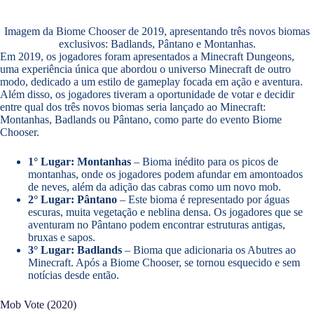
Imagem da Biome Chooser de 2019, apresentando três novos biomas
exclusivos: Badlands, Pântano e Montanhas.
Em 2019, os jogadores foram apresentados a Minecraft Dungeons,
uma experiência única que abordou o universo Minecraft de outro
modo, dedicado a um estilo de gameplay focada em ação e aventura.
Além disso, os jogadores tiveram a oportunidade de votar e decidir
entre qual dos três novos biomas seria lançado ao Minecraft:
Montanhas, Badlands ou Pântano, como parte do evento Biome
Chooser.
1° Lugar: Montanhas
– Bioma inédito para os picos de
montanhas, onde os jogadores podem afundar em amontoados
de neves, além da adição das cabras como um novo mob.
2° Lugar: Pântano
– Este bioma é representado por águas
escuras, muita vegetação e neblina densa. Os jogadores que se
aventuram no Pântano podem encontrar estruturas antigas,
bruxas e sapos.
3° Lugar: Badlands
– Bioma que adicionaria os Abutres ao
Minecraft. Após a Biome Chooser, se tornou esquecido e sem
notícias desde então.
Mob Vote (2020)