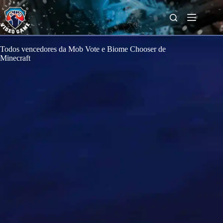
S
k
i
p
t
o
Todos vencedores da Mob Vote e Biome Chooser de
c
Minecraft
o
n
t
e
n
t