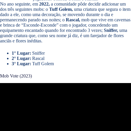
No ano seguinte, em
2022,
a comunidade pôde decidir adicionar um
dos três seguintes mobs: o
Tuff Golem,
uma criatura que segura o item
dado a ele, como uma decoração, se movendo durante o dia e
permanecendo parado nas noites; o
Rascal,
mob que vive em cavernas
e brinca de “Esconde-Esconde” com o jogador, concedendo um
equipamento encantado quando for encontrado 3 vezes;
Sniffer,
uma
grande criatura que, como seu nome já diz, é um farejador de flores
anciãs e flores inéditas.
1° Lugar:
Sniffer
2° Lugar:
Rascal
3° Lugar:
Tuff Golem
Mob Vote (2023)