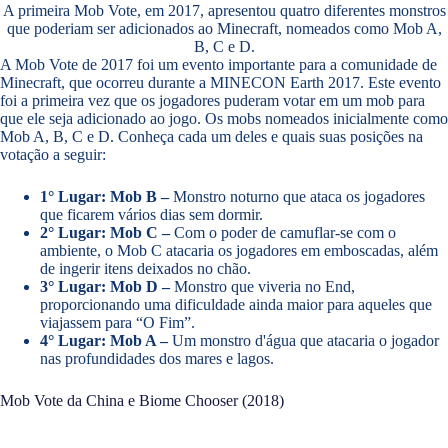
A primeira Mob Vote, em 2017, apresentou quatro diferentes monstros
que poderiam ser adicionados ao Minecraft, nomeados como Mob A,
B, C e D.
A Mob Vote de 2017 foi um evento importante para a comunidade de
Minecraft, que ocorreu durante a MINECON Earth 2017. Este evento
foi a primeira vez que os jogadores puderam votar em um mob para
que ele seja adicionado ao jogo. Os mobs nomeados inicialmente como
Mob A, B, C e D. Conheça cada um deles e quais suas posições na
votação a seguir:
1° Lugar: Mob B –
Monstro noturno que ataca os jogadores
que ficarem vários dias sem dormir.
2° Lugar: Mob C –
Com o poder de camuflar-se com o
ambiente, o Mob C atacaria os jogadores em emboscadas, além
de ingerir itens deixados no chão.
3° Lugar: Mob D –
Monstro que viveria no End,
proporcionando uma dificuldade ainda maior para aqueles que
viajassem para “O Fim”.
4° Lugar: Mob A –
Um monstro d'água que atacaria o jogador
nas profundidades dos mares e lagos.
Mob Vote da China e Biome Chooser (2018)