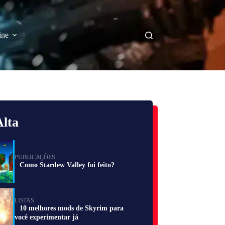
ine
lta
PUBLICAÇÕES
Como Stardew Valley foi feito?
LISTAS
10 melhores mods de Skyrim para
você experimentar já