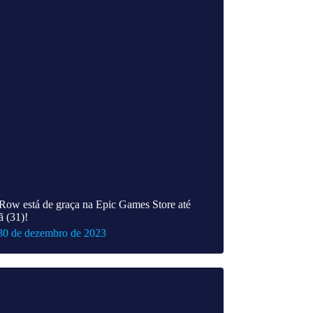
 Row está de graça na Epic Games Store até
 (31)!
30 de dezembro de 2023