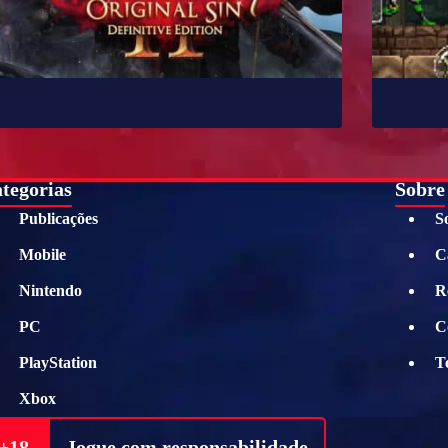
ogos parecidos com Baldur’s Gate 3
10 jogos 
tegorias
Sobre
Publicações
S
Mobile
C
Nintendo
R
PC
C
PlayStation
T
Xbox