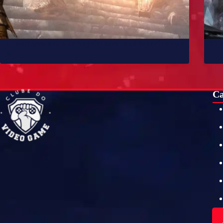
10 melhores mods de Skyrim para você experimentar
10 j
já
Ca