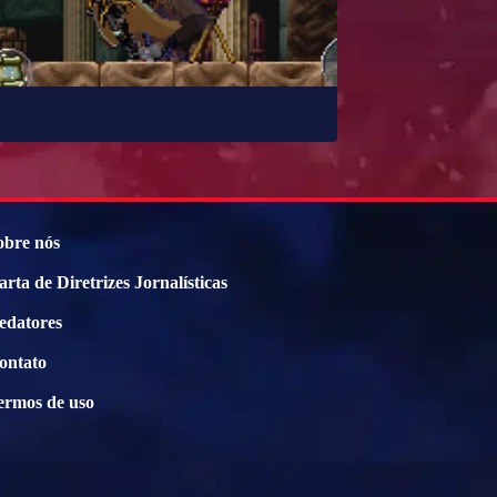
retrôs disponíveis para Android e iOS
obre nós
arta de Diretrizes Jornalísticas
edatores
ontato
ermos de uso