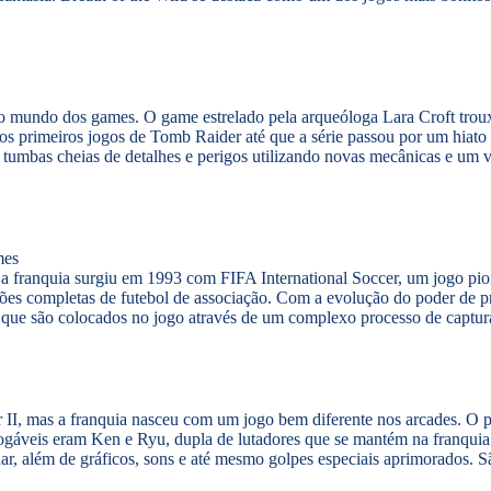
mundo dos games. O game estrelado pela arqueóloga Lara Croft trouxe
os primeiros jogos de Tomb Raider até que a série passou por um hiat
umbas cheias de detalhes e perigos utilizando novas mecânicas e um v
a franquia surgiu em 1993 com FIFA International Soccer, um jogo pion
ões completas de futebol de associação. Com a evolução do poder de p
, que são colocados no jogo através de um complexo processo de captura
 II, mas a franquia nasceu com um jogo bem diferente nos arcades. O pr
gáveis eram Ken e Ryu, dupla de lutadores que se mantém na franquia a
nar, além de gráficos, sons e até mesmo golpes especiais aprimorados. 