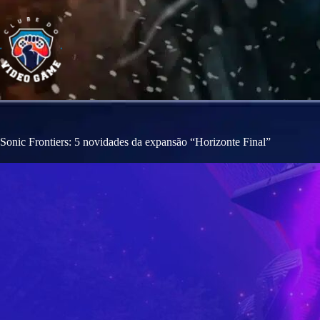
S
k
i
p
t
o
c
o
n
t
e
Sonic Frontiers: 5 novidades da expansão “Horizonte Final”
n
t