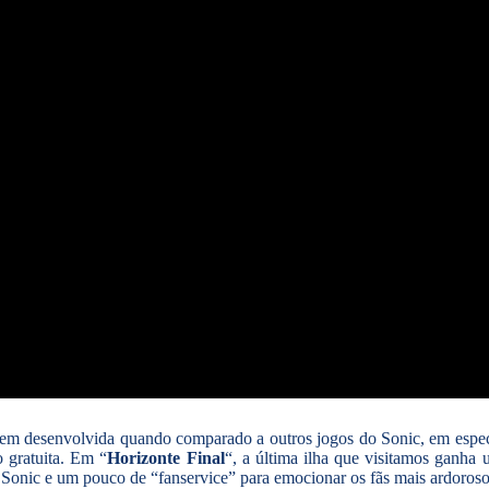
 bem desenvolvida quando comparado a outros jogos do Sonic, em especi
 gratuita. Em “
Horizonte Final
“, a última ilha que visitamos ganha 
 Sonic e um pouco de “fanservice” para emocionar os fãs mais ardoroso