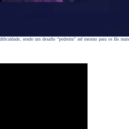
 dificuldade, sendo um desafio “pedreira” até mesmo para os fãs mai