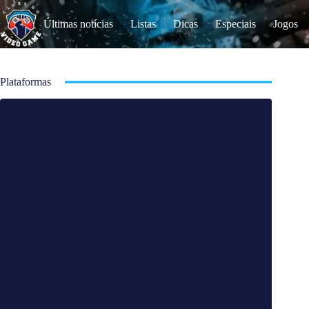
S
k
Últimas notícias
Listas
Dicas
Especiais
Jogos
i
p
t
o
c
Plataformas
o
n
t
e
n
t